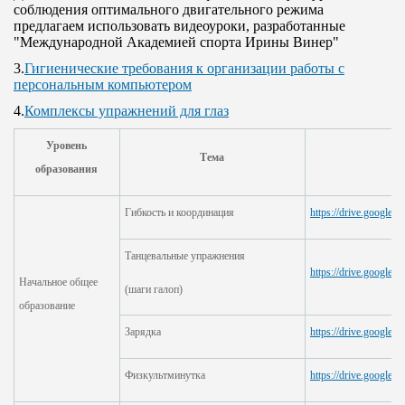
соблюдения оптимального двигательного режима
предлагаем использовать видеоуроки, разработанные
"Международной Академией спорта Ирины Винер"
3.
Гигиенические требования к организации работы с
персональным компьютером
4.
Комплексы упражнений для глаз
Уровень
Тема
образования
Гибкость и координация
https://drive.googl
Танцевальные упражнения
https://drive.goog
Начальное общее
(шаги галоп)
образование
Зарядка
https://drive.googl
Физкультминутка
https://drive.goog